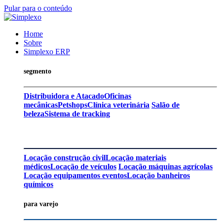
Pular para o conteúdo
Home
Sobre
Simplexo ERP
segmento
Distribuidora e Atacado
Oficinas
mecânicas
Petshops
Clínica veterinária
Salão de
beleza
Sistema de tracking
Locação construção civil
Locação materiais
médicos
Locação de veículos
Locação máquinas agrícolas
Locação equipamentos eventos
Locação banheiros
químicos
para varejo