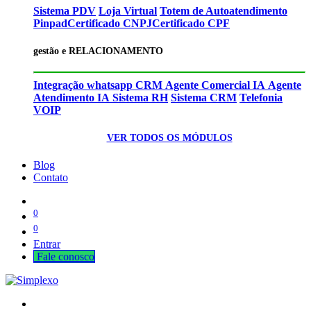
Sistema PDV
Loja Virtual
Totem de Autoatendimento
Pinpad
Certificado CNPJ
Certificado CPF
gestão e RELACIONAMENTO
Integração whatsapp CRM
Agente Comercial IA
Agente
Atendimento IA
Sistema RH
Sistema CRM
Telefonia
VOIP
VER TODOS OS MÓDULOS
Blog
Contato
0
0
Entrar
Fale cono​​​​​​​​sco